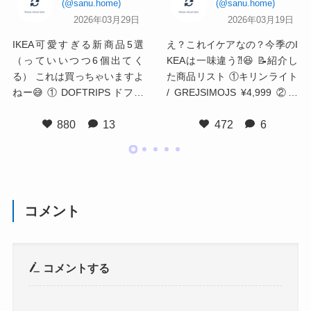
sanu.home
sanu.home
2026年03月29日
2026年03月19日
IKEA可愛すぎる新商品5選
え？これイケアなの？今季のI
（っていいつつ6個出てく
KEAは一味違う⁈😆 📝紹介し
る） これは買っちゃいますよ
た商品リスト ①キリンライト
ねー😅 ① DOFTRIPS ドフト
/ GREJSIMOJS ¥4,999 ②ミ
リプス お花形 鉢カバー ピン
ミック型収納プーフ / GREJSI
880
13
472
6
ク ¥599（9cm） ② DOFTRIP
MOJS ¥7,999 ③ラタンフレー
S ドフトリプス ジョウロ ステ
ム オーバル / TRIVIALSKOG
ンレス ¥1,999（1.5L） ③ DO
¥1,799 ←品切れ注意 ④春色
FTRIPS ドフトリプス 鉢カバ
マグ 2個セット / SMÖRFISK
ー オフホワイト ¥1,299（15c
¥899 ⑤エーケト ガラス扉付
m） ④ MÅBÄRSSKÄR モーベ
ペールライラック / EKET ¥3,
コメント
ルスカル コーヒーテーブル
500 マグは他にもかわいいの
ホワイト ¥4,999 ⑤ FLODKR
がたくさんあるので、心して
ÄFTA フロードクレフタ 時計
売り場行ってくださいね🥰 Yo
コメントする
（コルク＆グリーン） ¥799
uTubeでも詳しく紹介してま
＋ ÖKENMARSVIN オーケン
す。 @sanu.home #ikea #ike
マルスビン ペン立て付き目覚
ajapan #新生活