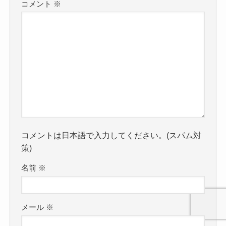
コメント
※
まし時計 ¥599 YouTubeでも
詳しく紹介しています @san
u.home #ikea #イケア #ikeafi
nds #新生活 #北欧インテリア
コメントは日本語で入力してください。(スパム対
策)
名前
※
メール
※