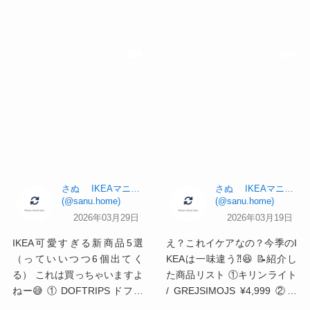
さぬ IKEAマニアのガチレビュー【めざまし出演】
さぬ IKEAマニアのガチレビュー【めざまし出演】
sanu.home
sanu.home
2026年03月29日
2026年03月19日
IKEA可愛すぎる新商品5選
え？これイケアなの？今季のI
（っていいつつ6個出てく
KEAは一味違う⁈😆 📝紹介し
る） これは買っちゃいますよ
た商品リスト ①キリンライト
ねー😅 ① DOFTRIPS ドフト
/ GREJSIMOJS ¥4,999 ②ミ
リプス お花形 鉢カバー ピン
ミック型収納プーフ / GREJSI