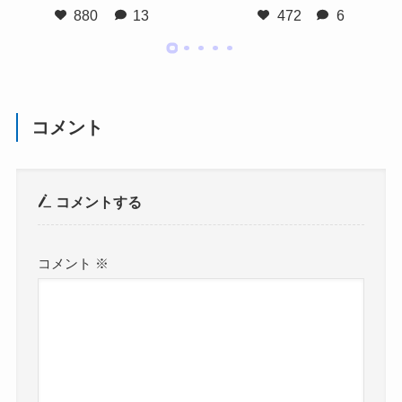
880
13
472
6
ク ¥599（9cm） ② DOFTRIP
MOJS ¥7,999 ③ラタンフレー
S ドフトリプス ジョウロ ステ
ム オーバル / TRIVIALSKOG
ンレス ¥1,999（1.5L） ③ DO
¥1,799 ←品切れ注意 ④春色
FTRIPS ドフトリプス 鉢カバ
マグ 2個セット / SMÖRFISK
ー オフホワイト ¥1,299（15c
¥899 ⑤エーケト ガラス扉付
m） ④ MÅBÄRSSKÄR モーベ
ペールライラック / EKET ¥3,
コメント
ルスカル コーヒーテーブル
500 マグは他にもかわいいの
ホワイト ¥4,999 ⑤ FLODKR
がたくさんあるので、心して
ÄFTA フロードクレフタ 時計
売り場行ってくださいね🥰 Yo
コメントする
（コルク＆グリーン） ¥799
uTubeでも詳しく紹介してま
＋ ÖKENMARSVIN オーケン
す。 @sanu.home #ikea #ike
マルスビン ペン立て付き目覚
ajapan #新生活
コメント
※
まし時計 ¥599 YouTubeでも
詳しく紹介しています @san
u.home #ikea #イケア #ikeafi
nds #新生活 #北欧インテリア